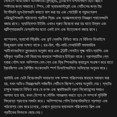
মোবাইল অভিযোজন অভিজ্ঞতার কেন্দ্রবিন্দু, ইন্টারফেস উপাদানগুলি ছোট স্ক্রিনে
স্পষ্টতার জন্য সাজানো। স্পিন, বেট অ্যাডজাস্টমেন্ট এবং সেটিংসের জন্য টাচ
টার্গেটগুলি ভুল-ট্যাপগুলি কমাতে মাপ করা হয় এবং পোর্ট্রেট বা ল্যান্ডস্কেপ
ওরিয়েন্টেশনগুলি পাঠযোগ্য প্রতীক গ্রিড এবং অ্যাক্সেসযোগ্য নিয়ন্ত্রণ প্যানেলগুলি
বজায় রাখে। অ্যানিমেশন টাইমিং এখনও দ্রুত বিবেচনা করা হয় যাতে টাম্বল এবং
মাল্টিপ্লায়ারগুলি ডেস্কটপের মতো একই চাপ এবং উত্তেজনা বজায় রাখে।
কম্প্রেশন, অ্যাসেট স্ট্রিমিং এবং ফন্ট স্কেলিং নিশ্চিত করে যে বিভিন্ন ডিভাইসে
ভিজ্যুয়াল ভাষা অক্ষত থাকে। ছয়-রিল, পাঁচ-সারি লেআউটটি সমসাময়িক
স্মার্টফোনগুলিতে সুন্দরভাবে অনুবাদ করে এবং 20টি পেলাইন সূক্ষ্ম লাইন ম্যাপিং এবং
স্বীকৃত প্রতীক সেট বিভাগের মাধ্যমে স্পষ্টভাবে চিত্রিত থাকে। প্রাগম্যাটিক প্লে
দ্বারা গেটস অফ অলিম্পাস বেস প্লে এবং ফ্রি স্পিনগুলির ক্যাডেন্স সংরক্ষণ করে যাতে
ট্রানজিশন এবং বৈশিষ্ট্য সংকেতগুলি স্পর্শ ডিভাইসগুলিতে অবিলম্বে অনুভব করে।
ব্যাটারি এবং ডেটা বিবেচনাগুলি সাধারণত দক্ষ সম্পদ পরিচালনার মাধ্যমে সমাধান করা
হয়, যখন অডিও নিয়ন্ত্রণগুলি সর্বজনীন সেটিংসে বিচক্ষণ খেলার অনুমতি দেয়। স্লটের
চাক্ষুষ স্বচ্ছতা নিশ্চিত করে যে গুণক এবং স্ক্যাটারগুলি দ্রুত সিকোয়েন্সের সময়ও
আলাদা হয়ে যায়, কখন টেম্পো বা স্টেকিং সামঞ্জস্য করতে হবে সে সম্পর্কে সুনির্দিষ্ট
সিদ্ধান্ত গ্রহণকে সমর্থন করে। অলিম্পাসের গেটস ট্যাবলেটগুলিতে প্রশস্ত এবং
পাঠযোগ্য বোধ করে চলেছে, যেখানে বৃহত্তর ক্যানভাস পরিবেশগত শিল্প এবং
প্রতীকের বিশদকে জোর দেয়।