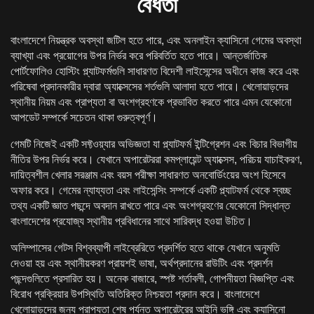
বৈধতা
বাংলাদেশে নিয়ন্ত্রক অবস্থা জটিল হতে পারে, এবং অনলাইন ক্যাসিনো গেমের অবস্থা
ব্যাখ্যা এবং প্রয়োগের উপর নির্ভর করে পরিবর্তিত হতে পারে। আন্তর্জাতিক
পোর্টফোলিও হোস্টিং প্ল্যাটফর্মগুলি সাধারণত বিদেশী লাইসেন্সের অধীনে কাজ করে এবং
পরিষেবা প্রদানকারীর দ্বারা অ্যাক্সেসের শর্তগুলি আলাদা হতে পারে। খেলোয়াড়দের
স্থানীয় নিয়ম এবং প্রাপ্যতা বা অংশগ্রহণকে প্রভাবিত করতে পারে এমন যেকোনো
আপডেট সম্পর্কে সচেতন থাকা গুরুত্বপূর্ণ।
গেমটি নিজেই একটি সফ্টওয়্যার অভিজ্ঞতা যা প্ল্যাটফর্ম ইন্টিগ্রেশন এবং বিচার বিভাগীয়
নীতির উপর নির্ভর করে। যেখানে অপারেটররা কমপ্লায়েন্ট অ্যাক্সেস, পরিচয় যাচাইকরণ,
দায়িত্বশীল খেলার সরঞ্জাম এবং বয়স পরীক্ষা সাধারণত অনবোর্ডিংয়ের অংশ হিসেবে
অফার করে। গেমের ন্যায্যতা এবং লাইসেন্সিং সম্পর্কে একটি প্ল্যাটফর্ম থেকে স্বচ্ছ
তথ্য একটি জ্ঞাত পছন্দে অবদান রাখতে পারে এবং অংশগ্রহণের যেকোনো সিদ্ধান্ত
বাংলাদেশের প্রযোজ্য স্থানীয় প্রবিধানের সাথে সারিবদ্ধ হওয়া উচিত।
অলিম্পাসের গেটস বিশ্বব্যাপী লাইব্রেরিতে প্রদর্শিত হতে থাকে যেখানে অনুমতি
দেওয়া হয় এবং স্থানীয়করণ প্রায়শই ভাষা, অর্থপ্রদানের রাউটিং এবং প্রদর্শন
পছন্দগুলিতে প্রসারিত হয়। অনেক বাজারে, স্পষ্ট শর্তাবলী, গোপনীয়তা বিজ্ঞপ্তি এবং
বিরোধ প্রক্রিয়ার উপস্থিতি অতিরিক্ত নিশ্চয়তা প্রদান করে। বাংলাদেশে
খেলোয়াড়দের জন্য প্রাপ্যতা শেষ পর্যন্ত অপারেটরের আইনি ভঙ্গি এবং ক্যাসিনো