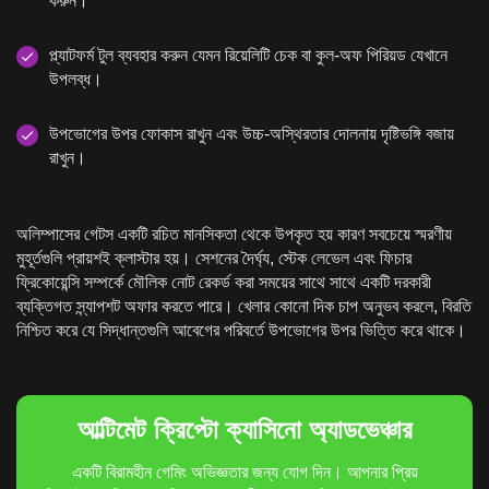
করুন।
প্ল্যাটফর্ম টুল ব্যবহার করুন যেমন রিয়েলিটি চেক বা কুল-অফ পিরিয়ড যেখানে
উপলব্ধ।
উপভোগের উপর ফোকাস রাখুন এবং উচ্চ-অস্থিরতার দোলনায় দৃষ্টিভঙ্গি বজায়
রাখুন।
অলিম্পাসের গেটস একটি রচিত মানসিকতা থেকে উপকৃত হয় কারণ সবচেয়ে স্মরণীয়
মুহূর্তগুলি প্রায়শই ক্লাস্টার হয়। সেশনের দৈর্ঘ্য, স্টেক লেভেল এবং ফিচার
ফ্রিকোয়েন্সি সম্পর্কে মৌলিক নোট রেকর্ড করা সময়ের সাথে সাথে একটি দরকারী
ব্যক্তিগত স্ন্যাপশট অফার করতে পারে। খেলার কোনো দিক চাপ অনুভব করলে, বিরতি
নিশ্চিত করে যে সিদ্ধান্তগুলি আবেগের পরিবর্তে উপভোগের উপর ভিত্তি করে থাকে।
আল্টিমেট ক্রিপ্টো ক্যাসিনো অ্যাডভেঞ্চার
একটি বিরামহীন গেমিং অভিজ্ঞতার জন্য যোগ দিন। আপনার প্রিয়