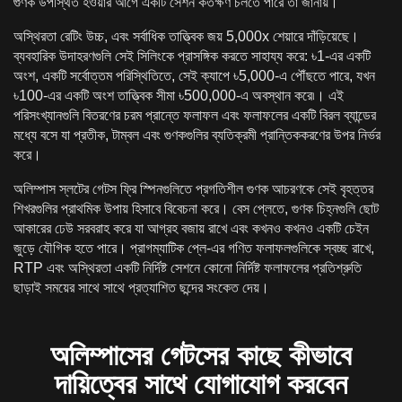
গুণক উপস্থিত হওয়ার আগে একটি সেশন কতক্ষণ চলতে পারে তা জানায়।
অস্থিরতা রেটিং উচ্চ, এবং সর্বাধিক তাত্ত্বিক জয় 5,000x শেয়ারে দাঁড়িয়েছে।
ব্যবহারিক উদাহরণগুলি সেই সিলিংকে প্রাসঙ্গিক করতে সাহায্য করে: ৳1-এর একটি
অংশ, একটি সর্বোত্তম পরিস্থিতিতে, সেই ক্যাপে ৳5,000-এ পৌঁছতে পারে, যখন
৳100-এর একটি অংশ তাত্ত্বিক সীমা ৳500,000-এ অবস্থান করে৷। এই
পরিসংখ্যানগুলি বিতরণের চরম প্রান্তে ফলাফল এবং ফলাফলের একটি বিরল ব্যান্ডের
মধ্যে বসে যা প্রতীক, টাম্বল এবং গুণকগুলির ব্যতিক্রমী প্রান্তিককরণের উপর নির্ভর
করে।
অলিম্পাস স্লটের গেটস ফ্রি স্পিনগুলিতে প্রগতিশীল গুণক আচরণকে সেই বৃহত্তর
শিখরগুলির প্রাথমিক উপায় হিসাবে বিবেচনা করে। বেস প্লেতে, গুণক চিহ্নগুলি ছোট
আকারের ঢেউ সরবরাহ করে যা আগ্রহ বজায় রাখে এবং কখনও কখনও একটি চেইন
জুড়ে যৌগিক হতে পারে। প্রাগম্যাটিক প্লে-এর গণিত ফলাফলগুলিকে স্বচ্ছ রাখে,
RTP এবং অস্থিরতা একটি নির্দিষ্ট সেশনে কোনো নির্দিষ্ট ফলাফলের প্রতিশ্রুতি
ছাড়াই সময়ের সাথে সাথে প্রত্যাশিত ছন্দের সংকেত দেয়।
অলিম্পাসের গেটসের কাছে কীভাবে
দায়িত্বের সাথে যোগাযোগ করবেন