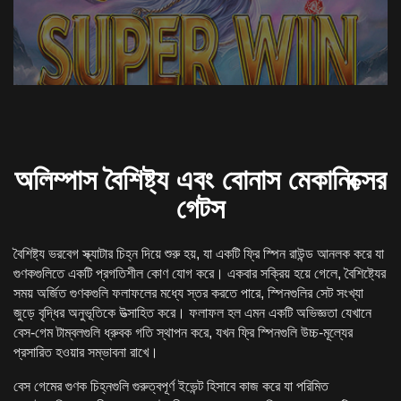
অলিম্পাস বৈশিষ্ট্য এবং বোনাস মেকানিক্সের
গেটস
বৈশিষ্ট্য ভরবেগ স্ক্যাটার চিহ্ন দিয়ে শুরু হয়, যা একটি ফ্রি স্পিন রাউন্ড আনলক করে যা
গুণকগুলিতে একটি প্রগতিশীল কোণ যোগ করে। একবার সক্রিয় হয়ে গেলে, বৈশিষ্ট্যের
সময় অর্জিত গুণকগুলি ফলাফলের মধ্যে স্তর করতে পারে, স্পিনগুলির সেট সংখ্যা
জুড়ে বৃদ্ধির অনুভূতিকে উত্সাহিত করে। ফলাফল হল এমন একটি অভিজ্ঞতা যেখানে
বেস-গেম টাম্বলগুলি ধ্রুবক গতি স্থাপন করে, যখন ফ্রি স্পিনগুলি উচ্চ-মূল্যের
প্রসারিত হওয়ার সম্ভাবনা রাখে।
বেস গেমের গুণক চিহ্নগুলি গুরুত্বপূর্ণ ইভেন্ট হিসাবে কাজ করে যা পরিমিত