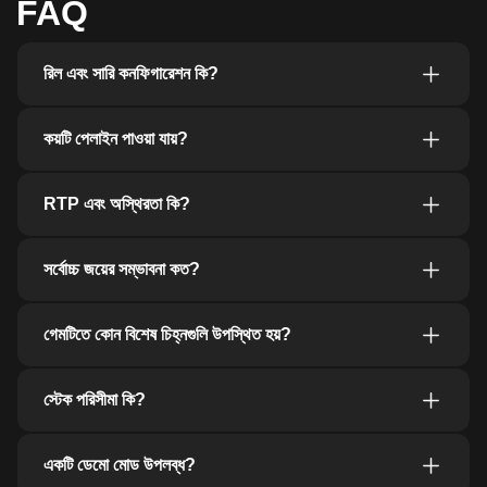
FAQ
রিল এবং সারি কনফিগারেশন কি?
কয়টি পেলাইন পাওয়া যায়?
RTP এবং অস্থিরতা কি?
সর্বোচ্চ জয়ের সম্ভাবনা কত?
গেমটিতে কোন বিশেষ চিহ্নগুলি উপস্থিত হয়?
স্টেক পরিসীমা কি?
একটি ডেমো মোড উপলব্ধ?