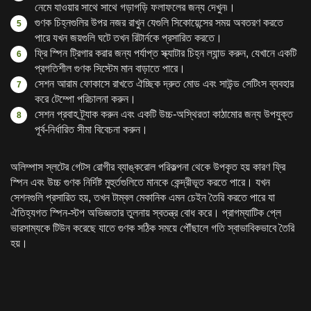
নেমে যাওয়ার সাথে সাথে গড়াগড়ি ফলাফলের জন্য দেখুন৷।
গুণক চিহ্নগুলির উপর নজর রাখুন যেগুলি সিকোয়েন্সের সময় অবতরণ করতে
পারে যখন জয়গুলি ঘটে তখন রিটার্নকে প্রসারিত করতে।
ফ্রি স্পিন ট্রিগার করার জন্য পর্যাপ্ত স্ক্যাটার চিহ্ন ল্যান্ড করুন, যেখানে একটি
প্রগতিশীল গুণক সিস্টেম মান বাড়াতে পারে।
সেশন আরাম ফোকাসে রাখতে ঐচ্ছিক দ্রুত মোড এবং সাউন্ড সেটিংস ব্যবহার
করে টেম্পো পরিচালনা করুন।
সেশন প্রবাহ ট্র্যাক করুন এবং একটি উচ্চ-অস্থিরতা কাঠামোর জন্য উপযুক্ত
পূর্ব-নির্ধারিত সীমা বিবেচনা করুন।
অলিম্পাস স্লটের গেটস রোগীর ব্যাঙ্করোল পরিকল্পনা থেকে উপকৃত হয় কারণ ফ্রি
স্পিন এবং উচ্চ গুণক নির্দিষ্ট মুহুর্তগুলিতে মানকে কেন্দ্রীভূত করতে পারে। যখন
সেশনগুলি প্রসারিত হয়, তখন টাম্বল মেকানিক এমন চেইন তৈরি করতে পারে যা
ঐতিহ্যগত স্পিন-স্টপ অভিজ্ঞতার তুলনায় স্বতন্ত্র বোধ করে। প্রাগম্যাটিক প্লে
ভারসাম্যকে টিউন করেছে যাতে গুণক সঠিক সময়ে পৌঁছালে গতি স্বাভাবিকভাবে তৈরি
হয়।