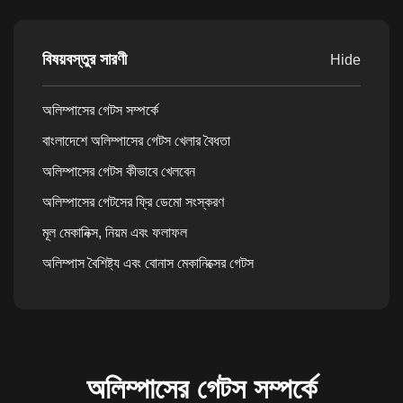
বিষয়বস্তুর সারণী
Hide
অলিম্পাসের গেটস সম্পর্কে
বাংলাদেশে অলিম্পাসের গেটস খেলার বৈধতা
অলিম্পাসের গেটস কীভাবে খেলবেন
অলিম্পাসের গেটসের ফ্রি ডেমো সংস্করণ
মূল মেকানিক্স, নিয়ম এবং ফলাফল
অলিম্পাস বৈশিষ্ট্য এবং বোনাস মেকানিক্সের গেটস
অলিম্পাস আরটিপির গেটস, অস্থিরতা এবং সর্বোচ্চ জয়ের সম্ভাবনা
অলিম্পাসের গেটসের কাছে কীভাবে দায়িত্বের সাথে যোগাযোগ করবেন
বাংলাদেশে আসল অর্থের জন্য অনলাইনে অলিম্পাসের গেটস খেলা
অলিম্পাসের গেটস সম্পর্কে
বাংলাদেশে আমানত, অর্থপ্রদান এবং দায়িত্বশীল খেলা