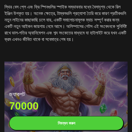
স্থির বেস প্লে এবং ফ্রি স্পিনগুলির স্পাইক সম্ভাবনার মধ্যে বৈসাদৃশ্য থেকে রিল
ইঞ্জিন উপকৃত হয়। অনেক ক্ষেত্রে, টাম্বলগুলি প্রত্যাশা তৈরি করে কারণ প্রতীকগুলি
নতুন লাইনের কাছাকাছি চলে যায়, একটি সমালোচনামূলক ম্যাচ সম্পূর্ণ করার জন্য
একটি নতুন আইকন জায়গায় নেমে আসে। অলিম্পাসের গেটস এই সংবেদনকে সুনির্দিষ্ট
রাখে ভাল-গতির অ্যানিমেশন এবং শব্দ সংকেতের মাধ্যমে যা হাইলাইট করে যখন একটি
ক্রম এখনও জীবিত থাকে বা সবেমাত্র শেষ হয়।
জ্যাকপট
70000
নিবন্ধন করুন